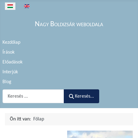
Válasszon nyelvet
Nagy Boldizsár weboldala
Kezdőlap
Írások
Előadások
Interjúk
Blog
Keresés...
Keresés...
Ön itt van:
Főlap