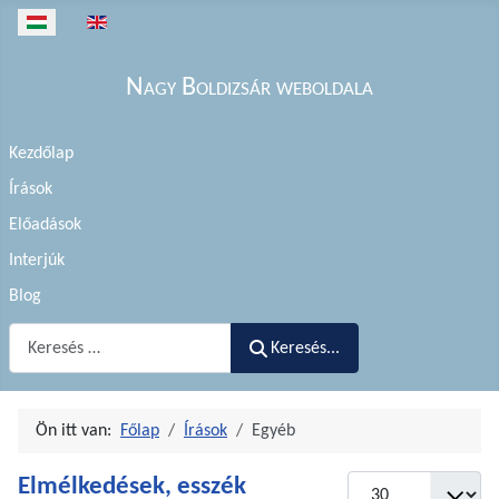
Válasszon nyelvet
Nagy Boldizsár weboldala
Kezdőlap
Írások
Előadások
Interjúk
Blog
Keresés...
Keresés...
Ön itt van:
Főlap
Írások
Egyéb
Elmélkedések, esszék
Tételek #