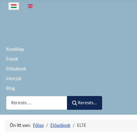
Válasszon nyelvet
Kezdőlap
Írások
Előadások
Interjúk
Blog
Keresés...
Keresés...
Ön itt van:
Főlap
Előadások
ELTE