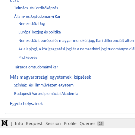
ELTE
Tolmács- és Fordítóképzés
Állam- és Jogtudományi Kar
Nemzetközi Jog
Európai közjog és politika
Nemzetközi, európai és magyar menekültjog, ​Kari differenciált alter
Az alapjogi, a közigazgatási jogi és a nemzetközi jogi tudományos d
Phd képzés
Társadalomtudományi kar
Más magyarországi egyetemek, képzések
Színház- és Filmművészeti egyetem
Budapesti Városdiplomáciai Akadémia
Egyéb helyszínek
J! Info
Request
Session
Profile
Queries
26