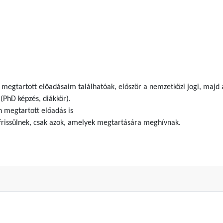
gtartott előadásaim találhatóak, először a nemzetközi jogi, majd az
 (PhD képzés, diákkör).
 megtartott előadás is
rissülnek, csak azok, amelyek megtartására meghívnak.