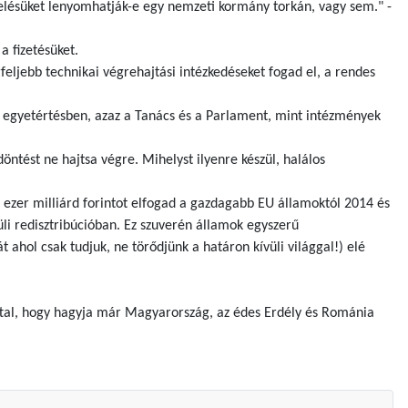
zelésüket lenyomhatják-e egy nemzeti kormány torkán, vagy sem." -
a fizetésüket.
feljebb technikai végrehajtási intézkedéseket fogad el, a rendes
t, egyetértésben, azaz a Tanács és a Parlament, mint intézmények
tést ne hajtsa végre. Mihelyst ilyenre készül, halálos
 ezer milliárd forintot elfogad a gazdagabb EU államoktól 2014 és
lüli redisztribúcióban. Ez szuverén államok egyszerű
ahol csak tudjuk, ne törődjünk a határon kívüli világgal!) elé
gattal, hogy hagyja már Magyarország, az édes Erdély és Románia