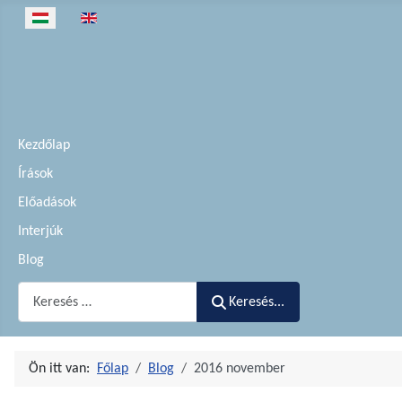
Válasszon nyelvet
Kezdőlap
Írások
Előadások
Interjúk
Blog
Keresés...
Keresés...
Ön itt van:
Főlap
Blog
2016 november