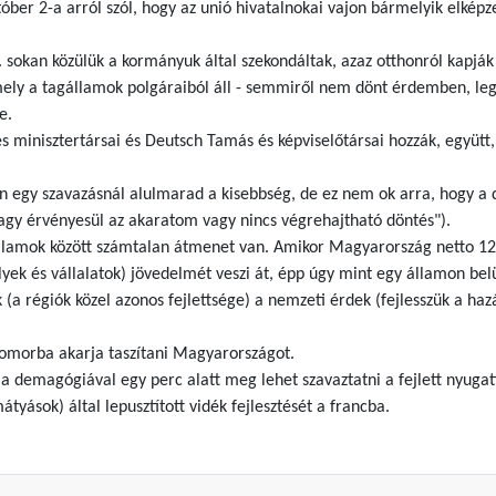
óber 2-a arról szól, hogy az unió hivatalnokai vajon bármelyik elkép
sokan közülük a kormányuk által szekondáltak, azaz otthonról kapják 
amely a tagállamok polgáraiból áll - semmiről nem dönt érdemben, leg
e.
s minisztertársai és Deutsch Tamás és képviselőtársai hozzák, együt
egy szavazásnál alulmarad a kisebbség, de ez nem ok arra, hogy a dön
agy érvényesül az akaratom vagy nincs végrehajtható döntés").
 államok között számtalan átmenet van. Amikor Magyarország netto 12
élyek és vállalatok) jövedelmét veszi át, épp úgy mint egy államon be
 régiók közel azonos fejlettsége) a nemzeti érdek (fejlesszük a hazát 
yomorba akarja taszítani Magyarországot.
l a demagógiával egy perc alatt meg lehet szavaztatni a fejlett nyu
átyások) által lepusztított vidék fejlesztését a francba.