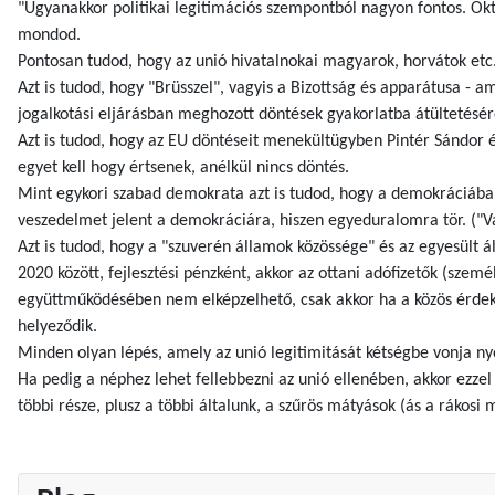
"Ugyanakkor politikai legitimációs szempontból nagyon fontos. Okt
mondod.
Pontosan tudod, hogy az unió hivatalnokai magyarok, horvátok etc. 
Azt is tudod, hogy "Brüsszel", vagyis a Bizottság és apparátusa - 
jogalkotási eljárásban meghozott döntések gyakorlatba átültetésér
Azt is tudod, hogy az EU döntéseit menekültügyben Pintér Sándor é
egyet kell hogy értsenek, anélkül nincs döntés.
Mint egykori szabad demokrata azt is tudod, hogy a demokráciában 
veszedelmet jelent a demokráciára, hiszen egyeduralomra tör. ("V
Azt is tudod, hogy a "szuverén államok közössége" és az egyesült
2020 között, fejlesztési pénzként, akkor az ottani adófizetők (szem
együttműködésében nem elképzelhető, csak akkor ha a közös érdek (a
helyeződik.
Minden olyan lépés, amely az unió legitimitását kétségbe vonja n
Ha pedig a néphez lehet fellebbezni az unió ellenében, akkor ezze
többi része, plusz a többi általunk, a szűrös mátyások (ás a rákosi m