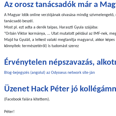
Az orosz tanácsadók már a Mag
A Magyar Idők online verziójának olvasása mindig szívmelengető, me
tanácsadó beszél.
Most pl. ezt adta a derék talpas, Haraszti Gyula szájába:
"Orbán Viktor kormánya, ... Utat mutatott például az IMF-nek, meg
Majd ha Gyulát, a lelkest valaki megtanítja magyarul, akkor képes l
könnyítek: természetéről) is tudomást szerez
Érvénytelen népszavazás, alkot
Blog-bejegyzés (angolul) az Odysseus network site-ján
Üzenet Hack Péter jó kollégám
(Facebook falára kitettem).
Péter!