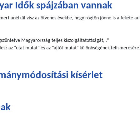
yar Idők spájzában vannak
rt anélkül visz az ötvenes évekbe, hogy rögtön jönne is a fekete autó.
szüntetve Magyarország teljes kiszolgáltatottságát,.."
esz az "utat mutat" és az "ajtót mutat" különbségének felismerésére. 
mánymódosítási kísérlet
nak