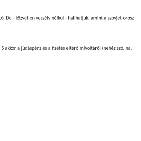
 De - közvetlen veszély nélkül - hallhatjuk, amint a szovjet-orosz
S akkor a júdáspénz és a fizetés eltérő mivoltáról (nehéz szó, na,