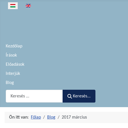
Válasszon nyelvet
Kezdőlap
Írások
Előadások
Interjúk
Blog
Keresés...
Keresés...
Ön itt van:
Főlap
Blog
2017 március