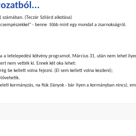
ozatból...
 számában. (Teczár Szilárd alkotása)
ercsempészekkel" - benne több mint egy mondat a zsarnokságról.
ta a letelepedési kötvény programot. Március 31. után nem lehet ilyen
ert nem vették ki. Ennek két oka lehet:
rég be kellett volna fejezni. (El sem kellett volna kezdeni);
elővehetik.
eleti kormányzás, na fiúk (lányok - bár ilyen a kormányban nincs), eml