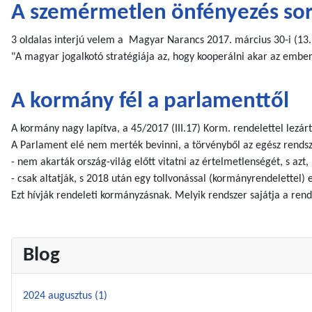
A szemérmetlen önfényezés sor
3 oldalas interjú velem a Magyar Narancs 2017. március 30-i (13.)
"A magyar jogalkotó stratégiája az, hogy kooperálni akar az emb
A kormány fél a parlamenttől
A kormány nagy lapítva, a 45/2017 (III.17) Korm. rendelettel lezár
A Parlament elé nem merték bevinni, a törvényből az egész rendsz
- nem akarták ország-világ előtt vitatni az értelmetlenségét, s azt, 
- csak altatják, s 2018 után egy tollvonással (kormányrendelettel) 
Ezt hívják rendeleti kormányzásnak. Melyik rendszer sajátja a rend
Blog
2024 augusztus (1)