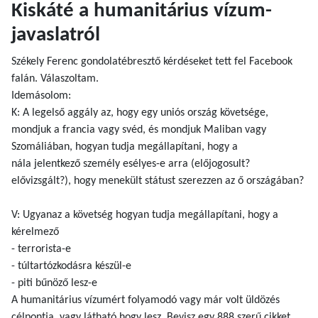
Kiskáté a humanitárius vízum-
javaslatról
​Székely Ferenc gondolatébresztő kérdéseket tett fel Facebook
falán. Válaszoltam.
Idemásolom:
K: A legelső aggály az, hogy egy uniós ország követsége,
mondjuk a francia vagy svéd, és mondjuk Maliban vagy
Szomáliában, hogyan tudja megállapítani, hogy a
nála jelentkező személy esélyes-e arra (előjogosult?
elővizsgált?), hogy menekült státust szerezzen az ő országában?
V: Ugyanaz a követség hogyan tudja megállapítani, hogy a
kérelmező
- terrorista-e
- túltartózkodásra készül-e
- piti bűnöző lesz-e
A humanitárius vízumért folyamodó vagy már volt üldözés
célpontja, vagy látható hogy lesz. Bevisz egy 888 szerű cikket,