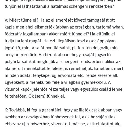
tűnjön el láthatatlanul a hatalmas schengeni rendszerben?
V: Miért tűnne el? Ha az elismerését követő támogatást ott
kapja meg ahol elismerték (abban az országban, tartományban,
föderatív tagállamban) akkor miért tűnne el? Ha eltűnik, el
tudja tartani magát. Ha ezt illegálisan teszi akkor épp olyan
jogsértő, mint a saját honfitársaink, pl. feketén dolgozik, mint
annyian közülünk. Ha bízunk abban, hogy a saját jogsértő
polgártársainkat megleljük a schengeni rendszerben, akkor az
alámerült menekültet fellelését is remélhetjük. Ismétlem, mert
minden adata, fényképe, ujjlenyomata etc. rendelkezésre áll.
Egyébként: a menekültek fele a világban gyermekkorú. A
vízumot kapók jelentős része teljes vagy egyszülős család lenne,
feltehetően. Ők (sem) tűnnek el.
K: Továbbá, ki fogja garantálni, hogy az illetők csak abban vagy
azokban az országokban tűnhessenek fel, akik hozzájárultak
ehhez az új rendszerhez, viszont ott már ne, akik elutasították,