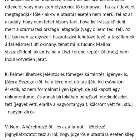
útlevelét vagy más személyazonosító okmányát - ha az útlevelet
megtagadják tőle - akkor elutasítás esetén nem merül fel az az
akadály, hogy nem lehet bizonyítani, hova kell visszaküldeni,
mert a származási országa letagadja (vagy ő nem fedi fel). Az
EU-ban van az egyszeri hazautazást lehetővé tevő, a tagállamok
által elismert úti okmány, tehát mi is tudunk Maliba
visszaküldeni, akkor is, ha a Liszt Ferenc reptérről (még) nem
indul közvetlen járat.
K: Felmerülhetnek jelentős és tömeges kártérítési igények is,
jókora összegekről, ha a kérelmet elutasítják. Aki csónakon
érkezik, az nem formálhat ilyen igényt, de aki kapott egy
dokumentumot és annak birtokában pénzügyi intézkedéseket
tett (jegyet vett, eladta a vagyontárgyait, kölcsönt vett fel, stb.)
- nagyon zűrös.
V: Nem. A kérelmező őt - és az államot - kötelező
jognyilatkozatot tesz arról, hogy jogerős elutasítása esetén kilép