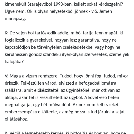
kimenekült Szarajevóból 1993-ban, kellett sokat kérdezgetni?
Ugye nem. Ők is olyan helyzetekből jönnek - v.ö. Jemen
manapság.
K: De vajon hol tartózkodik addig, miből tartja fenn magát, ki
foglalkozik a gyerekeivel, hogyan lesz garantálva, hogy ne
kapcsolódjon be törvénytelen cselekedetekbe, vagy hogy ne
kerülhessen gonosz szándékú ilyen-olyan szervezetek, személyek
hálójába?
V: Maga a vízum rendszere. Tudod, hogy jönni fog, tudod, mikor
érkezik. Felkészülten várod, elviszed a befogadóállomásra,
szállásra, amit előkészítettél az ügyintézőnél már ott van az
aktája, akár fel is készülhetett az ügyből. A következő héten
meghallgatja, egy hét múlva dönt. Akinek nem kell ezreket
embercsempészre költenie, az még hozzá is tud járulni a saját
ellátásához.
K: Végül a legnehezebb kérdés: ki biztosítja és hogyan, hogy ne