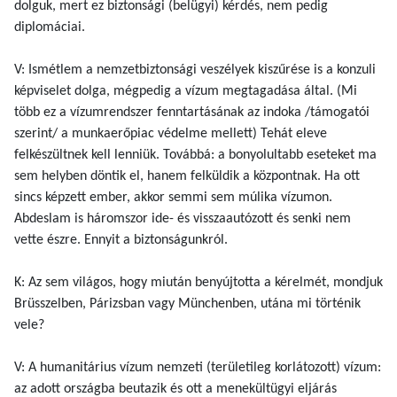
dolguk, mert ez biztonsági (belügyi) kérdés, nem pedig
diplomáciai.
V: Ismétlem a nemzetbiztonsági veszélyek kiszűrése is a konzuli
képviselet dolga, mégpedig a vízum megtagadása által. (Mi
több ez a vízumrendszer fenntartásának az indoka /támogatói
szerint/ a munkaerőpiac védelme mellett) Tehát eleve
felkészültnek kell lenniük. Továbbá: a bonyolultabb eseteket ma
sem helyben döntik el, hanem felküldik a központnak. Ha ott
sincs képzett ember, akkor semmi sem múlika vízumon.
Abdeslam is háromszor ide- és visszaautózott és senki nem
vette észre. Ennyit a biztonságunkról.
K: Az sem világos, hogy miután benyújtotta a kérelmét, mondjuk
Brüsszelben, Párizsban vagy Münchenben, utána mi történik
vele?
V: A humanitárius vízum nemzeti (területileg korlátozott) vízum:
az adott országba beutazik és ott a menekültügyi eljárás