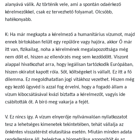
alanyává válik. Az történik vele, ami a spontán odaérkező
kérelmezőkkel, csak ez tervezhető folyamat. Olcsóbb,
hatékonyabb.
K: Ha már megkapta a kérelmező a humanitárius vízumot, majd
ennek birtokában felült egy repülőre vagy hajóra, akkor Ő már
itt van, fizikailag, noha a kérelmének megalapozottsága még
nem dőlt el, hiszen az ellenőrzés meg sem kezdődött. Viszont
alappal hivatkozhat arra, hogy legálisan tartózkodik Európában,
hiszen okiratot kapott róla. Sőt, költségeket is vállalt. Ez itt a fő
dilemma. Ez megoldhatatlan jogi vitákhoz vezethet. Hiszen még
egy kezdő ügyvéd is azzal fog érvelni, hogy a fogadó állam a
vízum kibocsátásával kvázi bíztatta a kérelmezőt, vagyis ide
csábították őt. A bíró meg vakarja a fejét.
V. Ez nincs így. A vízum elnyerője nyilvánvalóan nyilatkozatot
tesz a lehetséges kimenetek tekintetében, tehát vállalja az
önkéntes visszatérést elutasítása esetén. Miután minden adata
rendelkezésre áll, beleértve a biometrikus azonosítóit és az