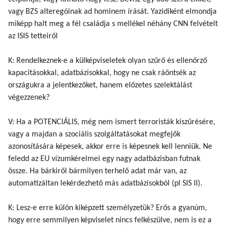
vagy BZS alteregóinak ad hominem írását. Yazidiként elmondja
miképp halt meg a fél családja s mellékel néhány CNN felvételt
az ISIS tetteiről
K: Rendelkeznek-e a külképviseletek olyan szűrő és ellenőrző
kapacitásokkal, adatbázisokkal, hogy ne csak ráöntsék az
országukra a jelentkezőket, hanem előzetes szelektálást
végezzenek?
V: Ha a POTENCIÁLIS, még nem ismert terroristák kiszűrésére,
vagy a majdan a szociális szolgáltatásokat megfejők
azonosítására képesek, akkor erre is képesnek kell lenniük. Ne
feledd az EU vízumkérelmei egy nagy adatbázisban futnak
össze. Ha bárkiről bármilyen terhelő adat már van, az
automatizáltan lekérdezhető más adatbázisokból (pl SIS II).
K: Lesz-e erre külön kiképzett személyzetük? Erős a gyanúm,
hogy erre semmilyen képviselet nincs felkészülve, nem is ez a