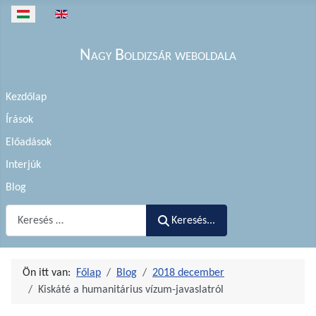
Válasszon nyelvet
Nagy Boldizsár weboldala
Kezdőlap
Írások
Előadások
Interjúk
Blog
Keresés...
Keresés...
Ön itt van:
Főlap
Blog
2018 december
Kiskáté a humanitárius vízum-javaslatról