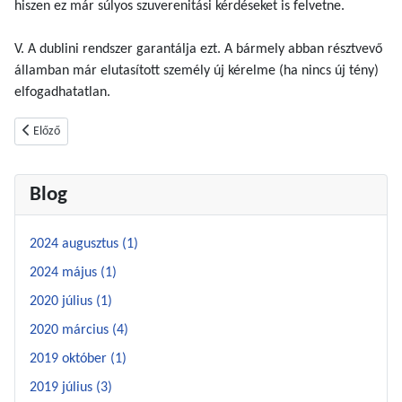
hiszen ez már súlyos szuverenitási kérdéseket is felvetne.
V. A dublini rendszer garantálja ezt. A bármely abban résztvevő
államban már elutasított személy új kérelme (ha nincs új tény)
elfogadhatatlan.
Előző cikk: Humanitárius vízumbirtokos és schengeni vízumbirtokos - az előb
Előző
Blog
2024 augusztus (1)
2024 május (1)
2020 július (1)
2020 március (4)
2019 október (1)
2019 július (3)