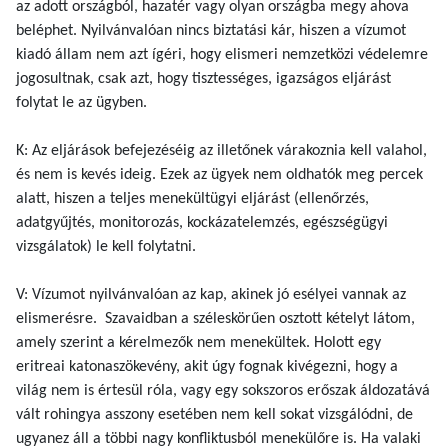
az adott országból, hazatér vagy olyan országba megy ahova
beléphet. Nyilvánvalóan nincs biztatási kár, hiszen a vízumot
kiadó állam nem azt ígéri, hogy elismeri nemzetközi védelemre
jogosultnak, csak azt, hogy tisztességes, igazságos eljárást
folytat le az ügyben.
K: Az eljárások befejezéséig az illetőnek várakoznia kell valahol,
és nem is kevés ideig. Ezek az ügyek nem oldhatók meg percek
alatt, hiszen a teljes menekültügyi eljárást (ellenőrzés,
adatgyűjtés, monitorozás, kockázatelemzés, egészségügyi
vizsgálatok) le kell folytatni.
V: Vízumot nyilvánvalóan az kap, akinek jó esélyei vannak az
elismerésre. Szavaidban a széleskörűen osztott kételyt látom,
amely szerint a kérelmezők nem menekültek. Holott egy
eritreai katonaszökevény, akit úgy fognak kivégezni, hogy a
világ nem is értesül róla, vagy egy sokszoros erőszak áldozatává
vált rohingya asszony esetében nem kell sokat vizsgálódni, de
ugyanez áll a többi nagy konfliktusból menekülőre is. Ha valaki