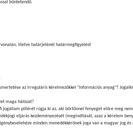
ssal büntetendő.
vonalán, illetve határjelénél határmegfigyelést
?
smertetése az irreguláris kérelmezőkkel "információs anyag"? Jogaikr
ezet maga hálózat?
 jogállam pillérét rúgja ki az, aki börtönnel fenyeget előre meg nem 
dékjogi eljárás kezdeményezését (megindítását, azaz a kérelem beny
d igénybevélehéze minden menedékkérőnek joga van a magyar jog és az