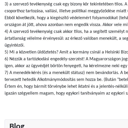
3) a szervező tevékenység csak egy bizony kör tekintetében tilos. 
csoporthoz tartozása, vallási, illetve politikai meggyőződése miat
Ebből következik, hogy a kiegészítő védelemért folyamodókat (tehát
országon át jött, ahova azonban nem engedik vissza. Akkor vele mi
4) A szervező tevékenység csak akkor tilos, ha a segített személyt n
ártatlanság vélelme érvényesül: az érkező valóban menekült, a seg
ügyintézői.
5) Mi a közvetlen üldöztetés? Amit a kormány csinál a Helsinki Biz
6) Nézzük a tartózkodási engedély-szerzést! A Magyarországon jogs
igen, akkor az ügyvédjét börtön fenyegeti, ha kérelmezne neki egy
7) A menedék-kérés (és a menekült státusz) nem bevándorlás. A be
tervezett hetedik Alkotmánymódosítás sem hozza be. (Bután "betele
Értem én, hogy bármit törvénybe lehet iktatni és a jelentés-nélküli
igazán szégyellem magam, hogy egykori tanítványaim az egykori szoc
Blog