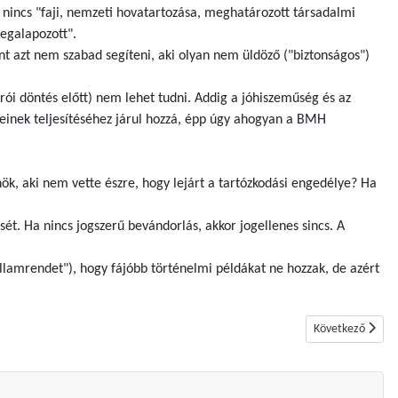
n nincs "faji, nemzeti hovatartozása, meghatározott társadalmi
megalapozott".
ont azt nem szabad segíteni, aki olyan nem üldöző ("biztonságos")
bírói döntés előtt) nem lehet tudni. Addig a jóhiszeműség és az
geinek teljesítéséhez járul hozzá, épp úgy ahogyan a BMH
ök, aki nem vette észre, hogy lejárt a tartózkodási engedélye? Ha
t. Ha nincs jogszerű bevándorlás, akkor jogellenes sincs. A
 államrendet"), hogy fájóbb történelmi példákat ne hozzak, de azért
Következő cikk: 
Következő