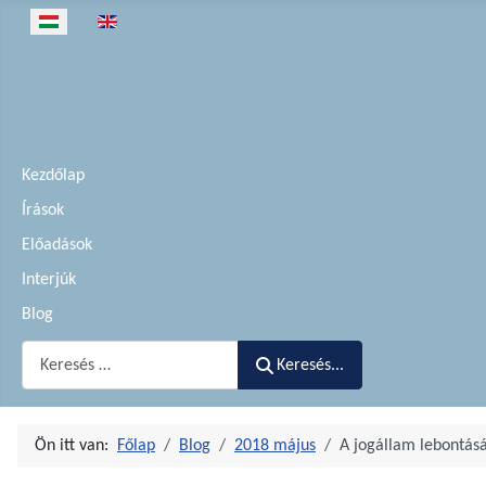
Válasszon nyelvet
Kezdőlap
Írások
Előadások
Interjúk
Blog
Keresés...
Keresés...
Ön itt van:
Főlap
Blog
2018 május
A jogállam lebontásá