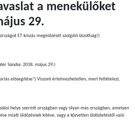
javaslat a menekülőket
május 29.
rszágot ET kínzás megelőzését szolgáló bizottság!)
tér Sándor. 2018. május 29.)
orlás elősegítése") Viszont értelmezhetetlen, mert feltételezi,
odási helye szerinti országban vagy olyan más országban, amelyen
dése miatt üldözésnek kitéve, vagy a közvetlen üldöztetéstől való