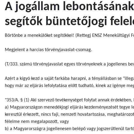
A jogállam lebontásának
segítők büntetőjogi fele
Börtönbe a menekülőket segítőkkel! (Rettegj ENSZ Menekültügyi Fő
Megjelent a harcias törvényjavaslat-csomag.
(T/333. számú törvényjavaslat egyes törvényeknek a jogellenes bev
Azért a kígyó kezd a saját farkába harapni, a tényállásban se "ille
hogy már az eljárás lefolytatása előtt tudható, kinek az igénye me
"353/A. § (1) Aki szervező tevékenységet folytat annak érdekében,
a) Magyarországon menedékjogi eljárás kezdeményezését tegye leh
keresztül érkezett, nincs faji, nemzeti hovatartozása, meghatározot
félelme nem megalapozott, vagy
b) a Magyarországra jogellenesen belépő vagy jogszerűtlenül tart