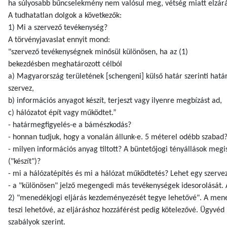
ha súlyosabb bűncselekmény nem valósul meg, vétség miatt elzárá
A tudhatatlan dolgok a következők:
1) Mi a szervező tevékenység?
A törvényjavaslat ennyit mond:
"szervező tevékenységnek minősül különösen, ha az (1)
bekezdésben meghatározott célból
a) Magyarország területének [schengeni] külső határ szerinti határ
szervez,
b) információs anyagot készít, terjeszt vagy ilyenre megbízást ad,
c) hálózatot épít vagy működtet.”
- határmegfigyelés-e a bámészkodás?
- honnan tudjuk, hogy a vonalán állunk-e. 5 méterel odébb szabad
- milyen információs anyag tiltott? A büntetőjogi tényállások megi
("készít")?
- mi a hálózatépítés és mi a hálózat működtetés? Lehet egy szerv
- a "különösen" jelző megengedi más tevékenységek idesorolását. A
2) "menedékjogi eljárás kezdeményezését tegye lehetővé". A mene
teszi lehetővé, az eljáráshoz hozzáférést pedig kötelezővé. Ügyvé
szabályok szerint.