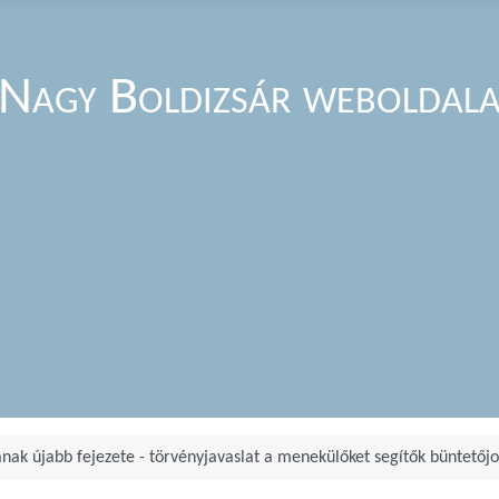
Nagy Boldizsár weboldal
nak újabb fejezete - törvényjavaslat a menekülőket segítők büntetőjo