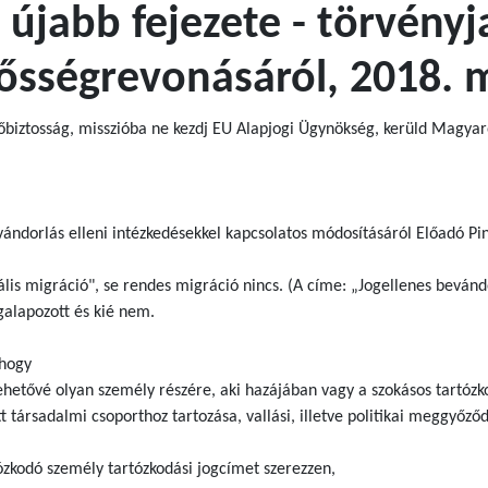
 újabb fejezete - törvény
lősségrevonásáról, 2018. 
biztosság, misszióba ne kezdj EU Alapjogi Ügynökség, kerüld Magyaro
ándorlás elleni intézkedésekkel kapcsolatos módosításáról Előadó Pin
gális migráció", se rendes migráció nincs. (A címe: „Jogellenes bevánd
galapozott és kié nem.
 hogy
etővé olyan személy részére, aki hazájában vagy a szokásos tartózk
t társadalmi csoporthoz tartozása, vallási, illetve politikai meggyőző
ózkodó személy tartózkodási jogcímet szerezzen,