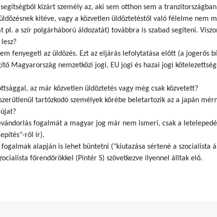
A segítségből kizárt személy az, aki sem otthon sem a tranzitországba
t üldözésnek kitéve, vagy a közvetlen üldöztetéstől való félelme nem 
 pl. a szír polgárháború áldozatát) továbbra is szabad segíteni. Visz
 lesz?
em fenyegeti az üldözés. Ezt az eljárás lefolytatása előtt (a jogerős 
ítő Magyarország nemzetközi jogi, EU jogi és hazai jogi kötelezettsé
ottsággal, az már közvetlen üldöztetés vagy még csak közvetett?
zerűtlenül tartózkodó személyek körébe beletartozik az a japán mérn
 újat?
vándorlás fogalmát a magyar jog már nem ismeri, csak a letelepedésé
pítés"-ről ír).
 fogalmak alapján is lehet büntetni ("kiutazása sértené a szocialista
ialista főrendőrökkel (Pintér S) szövetkezve ilyennel álltak elő.