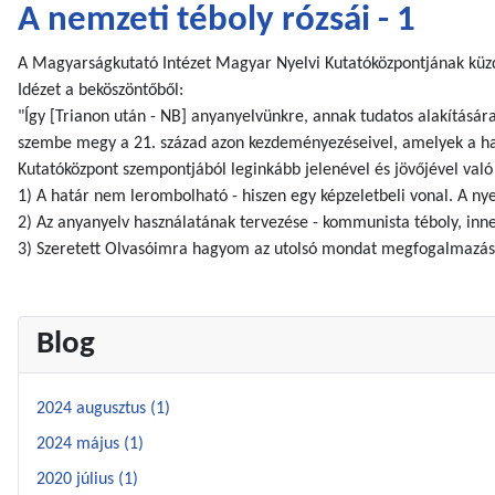
A nemzeti téboly rózsái - 1
A Magyarságkutató Intézet Magyar Nyelvi Kutatóközpontjának küzd
Idézet a beköszöntőből:
"Így [Trianon után - NB] anyanyelvünkre, annak tudatos alakítására
szembe megy a 21. század azon kezdeményezéseivel, amelyek a ha
Kutatóközpont szempontjából leginkább jelenével és jövőjével val
1) A határ nem lerombolható - hiszen egy képzeletbeli vonal. A nye
2) Az anyanyelv használatának tervezése - kommunista téboly, innen
3) Szeretett Olvasóimra hagyom az utolsó mondat megfogalmazását
Blog
2024 augusztus (1)
2024 május (1)
2020 július (1)