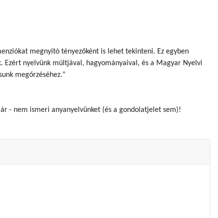
menziókat megnyitó tényezőként is lehet tekinteni. Ez egyben
 Ezért nyelvünk múltjával, hagyományaival, és a Magyar Nyelvi
tásunk megőrzéséhez."
r - nem ismeri anyanyelvünket (és a gondolatjelet sem)!