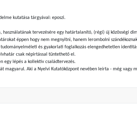
elme kutatása tárgyával: eposzi.
, használatának tervezésére egy határtalanító, (régi) új közösségi di
tárokat éppen hogy nem megnyitni, hanem lerombolni szándékoznak.
ó tudományelméleti és gyakorlati foglalkozás elengedhetetlen identi
lvhatár csak népirtással tüntethető el.
 egy lépés a kollektív családtervezés.
 magyarul. Aki a Nyelvi Kutatóközpont nevében leírta - még vagy má