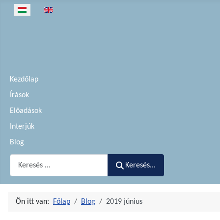
Válasszon nyelvet
Kezdőlap
Írások
Előadások
Interjúk
Blog
Keresés...
Keresés...
Ön itt van:
Főlap
Blog
2019 június