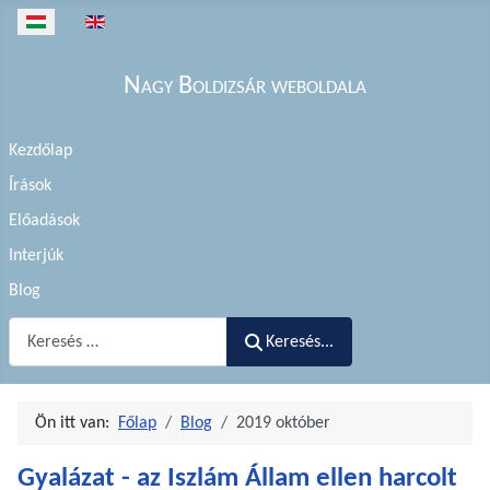
Válasszon nyelvet
Nagy Boldizsár weboldala
Kezdőlap
Írások
Előadások
Interjúk
Blog
Keresés...
Keresés...
Ön itt van:
Főlap
Blog
2019 október
Gyalázat - az Iszlám Állam ellen harcolt